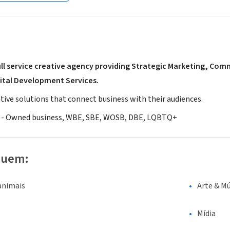
full service creative agency providing Strategic Marketing, Co
ital Development Services.
tive solutions that connect business with their audiences.
 - Owned business, WBE, SBE, WOSB, DBE, LQBTQ+
luem:
animais
Arte & Mú
Mídia