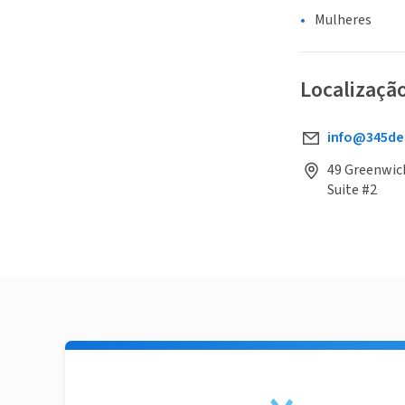
Mulheres
Localizaçã
info@345de
49 Greenwich
Suite #2