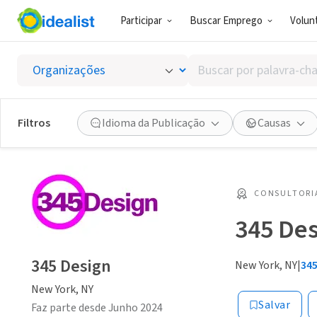
Participar
Buscar Emprego
Volunt
Buscar
por
palavra-
chave,
Filtros
Idioma da Publicação
Causas
habilidades
ou
interesses
CONSULTORIA
345 De
345 Design
New York, NY
|
34
New York, NY
Salvar
Faz parte desde Junho 2024