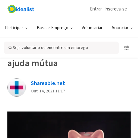
Entrar
Inscreva-se
Back
Participar
Buscar Emprego
Voluntariar
Anunciar
LIÇÕES PRIMEIRA ONDA (EBOOK)
Seja voluntário ou encontre um emprego
Como formar um fundo de
ajuda mútua
Shareable.net
Out. 14, 2021 11:17