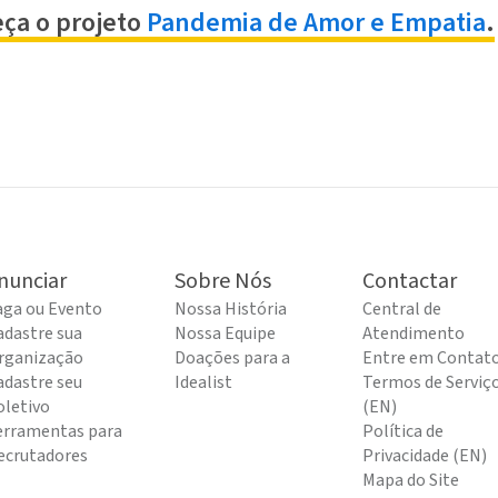
ça o projeto
Pandemia de Amor e Empatia
.
nunciar
Sobre Nós
Contactar
aga ou Evento
Nossa História
Central de
adastre sua
Nossa Equipe
Atendimento
rganização
Doações para a
Entre em Contat
adastre seu
Idealist
Termos de Serviç
oletivo
(EN)
erramentas para
Política de
ecrutadores
Privacidade (EN)
Mapa do Site