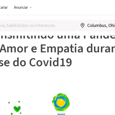
ariar
Anunciar
Transmitindo uma Pandemia de Amor e Empatia durante a 
ansmitindo uma Pand
 Amor e Empatia duran
ise do Covid19