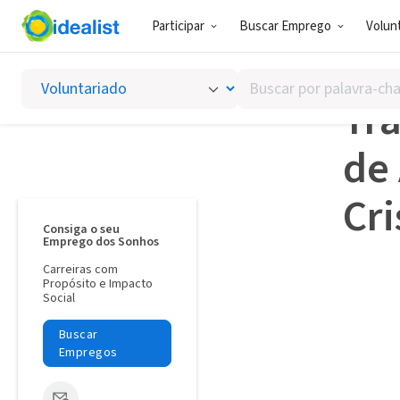
Participar
Buscar Emprego
Volunt
Ativismo
Buscar
por
Tr
palavra-
chave,
de
habilidades
ou
Cr
interesses
Consiga o seu
Emprego dos Sonhos
Carreiras com
Propósito e Impacto
Social
Buscar
Empregos