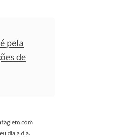
é pela
ões de
ontagiem com
u dia a dia.