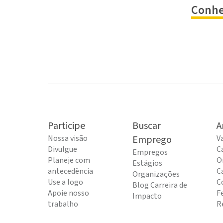
Conhe
Participe
Buscar
A
Nossa visão
Emprego
V
Divulgue
C
Empregos
Planeje com
O
Estágios
antecedência
C
Organizações
Use a logo
C
Blog Carreira de
Apoie nosso
F
Impacto
trabalho
R