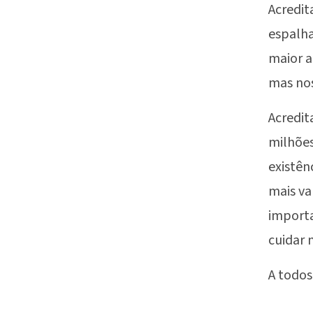
Acredit
espalha
maior a
mas no
Acredit
milhões
existên
mais va
importa
cuidar 
A todos