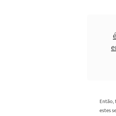
e
Então, 
estes s