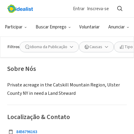
Entrar
Inscreva-se
EMPRESA (ESG E NEGÓCIO SOCIAL)
Land Steward / Conservation
Participar
Buscar Emprego
Voluntariar
Anunciar
Privately Held
Filtros
Idioma da Publicação
Causas
Tipo
Woodstock, NY
Sobre Nós
Private acreage in the Catskill Mountain Region, Ulster
County NY in need a Land Steward
Localização & Contato
8456796163