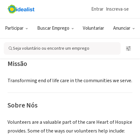
Entrar
Inscreva-se
EMPRESA (ESG E NEGÓCIO SOCIAL)
Heart of Hospice
Participar
Buscar Emprego
Voluntariar
Anunciar
Alexandria, LA
|
www.heartofhospice.net
Seja voluntário ou encontre um emprego
Missão
Transforming end of life care in the communities we serve.
Sobre Nós
Volunteers are a valuable part of the care Heart of Hospice
provides. Some of the ways our volunteers help include: