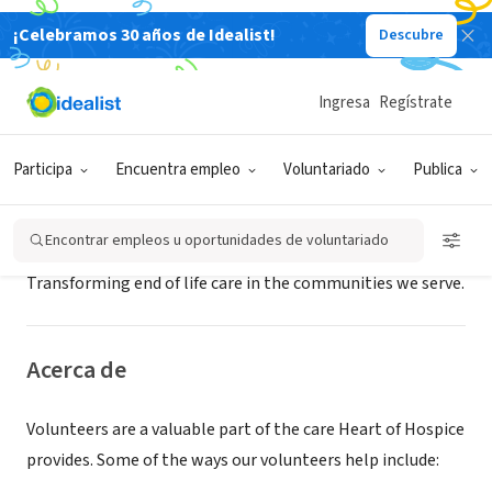
¡Celebramos 30 años de Idealist!
Descubre
EMPRESA SOCIAL / EMPRESA
Heart of Hospice
Ingresa
Regístrate
Alexandria, LA
|
www.heartofhospice.net
Participa
Encuentra empleo
Voluntariado
Publica
Misión
Encontrar empleos u oportunidades de voluntariado
Transforming end of life care in the communities we serve.
Acerca de
Volunteers are a valuable part of the care Heart of Hospice
provides. Some of the ways our volunteers help include: