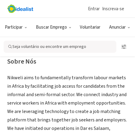
Entrar
Inscreva-se
EMPRESA (ESG E NEGÓCIO SOCIAL)
Nikweli
Participar
Buscar Emprego
Voluntariar
Anunciar
Dar es Salaam, 02, Tanzânia
|
www.nikweli.com
Seja voluntário ou encontre um emprego
Sobre Nós
Nikweli aims to fundamentally transform labour markets
in Africa by facilitating job access for candidates from the
informal and semi-formal sector. We connect industry and
service workers in Africa with employment opportunities.
We are leveraging technology to create a job matching
platform that brings together job seekers and employers.
We have initiated our operations in Dar es Salaam,