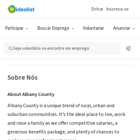
Entrar
Inscreva-se
GOVERNO (SETOR PÚBLICO)
Albany County
Participar
Buscar Emprego
Voluntariar
Anunciar
Albany, NY
|
bit.ly/AlbanyCounty_HR
Seja voluntário ou encontre um emprego
Sobre Nós
About Albany County
Albany County is a unique blend of rural, urban and
suburban communities. It’s the ideal place to live, work
and raise a family as we offer competitive salaries, a
generous benefits package, and plenty of chances to