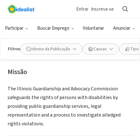
Entrar
Inscreva-se
GOVERNO (SETOR PÚBLICO)
Illinois Guardianship and Advocacy
Participar
Buscar Emprego
Voluntariar
Anunciar
Commission
Filtros
Idioma da Publicação
Causas
Tipo
Chicago, IL
|
gac.state.il.us
Missão
The Illinois Guardianship and Advocacy Commission
safeguards the rights of persons with disabilities by
providing public guardianship services, legal
representation and a process to investigate alledged
rights violations.