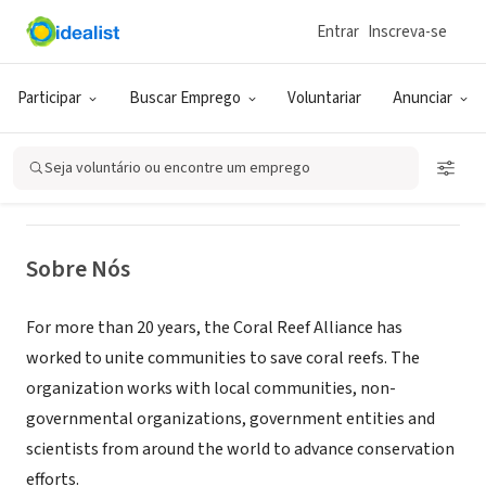
Entrar
Inscreva-se
ONG (SETOR SOCIAL)
The Coral Reef Alliance
Participar
Buscar Emprego
Voluntariar
Anunciar
Oakland, CA
|
www.coral.org
Seja voluntário ou encontre um emprego
Sobre Nós
For more than 20 years, the Coral Reef Alliance has
worked to unite communities to save coral reefs. The
organization works with local communities, non-
governmental organizations, government entities and
scientists from around the world to advance conservation
efforts.