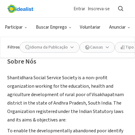
Entrar
Inscreva-se
ONG (SETOR SOCIAL)
Shantidhara Social Service Society
Participar
Buscar Emprego
Voluntariar
Anunciar
Visakhapatnam, AP, Índia
|
www.shantidhara.org
Filtros
Idioma da Publicação
Causas
Tipo
Sobre Nós
Shantidhara Social Service Society is a non-profit
organization working for the education, health and
agriculture development of rural poor of Visakhapatnam
district in the state of Andhra Pradesh, South India. The
Organization registered under the Indian Statutory laws
and its aims & objectives are:
To enable the developmentally abandoned poor identify