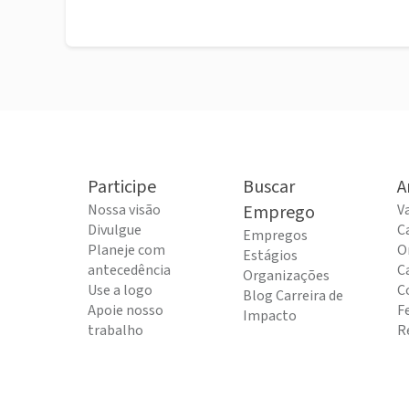
Participe
Buscar
A
Nossa visão
Emprego
V
Divulgue
C
Empregos
Planeje com
O
Estágios
antecedência
C
Organizações
Use a logo
C
Blog Carreira de
Apoie nosso
F
Impacto
trabalho
R