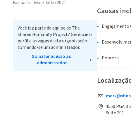
Faz parte desde Julho 2021
Causas inc
Engajamento C
Você faz parte da equipe de The
Shared Humanity Project? Gerencie o
perfil e as vagas desta organização
Desenvolvime
tornando-se um administrador.
Solicitar acesso ao
Pobreza
administrador
Localizaçã
mark@share
4550 PGA Blv
Suite 201