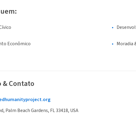
luem:
ívico
Desenvol
nto Econômico
Moradia 
o & Contato
dhumanityproject.org
d, Palm Beach Gardens, FL 33418, USA