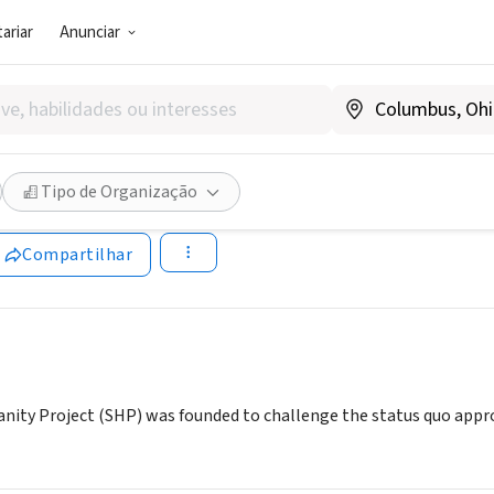
ariar
Anunciar
SOCIAL)
ared Humanity Project
Tipo de Organização
ens, FL
|
www.sharedhumanityproject.org/
Compartilhar
ity Project (SHP) was founded to challenge the status quo approa