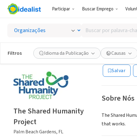
Participar
Buscar Emprego
Volunt
ONG (SETOR 
Buscar
The Sh
por
palavra-
chave,
Filtros
Idioma da Publicação
Causas
Palm Beach Gard
habilidades
ou
Salvar
interesses
Sobre Nós
The Shared Humanity
The Shared Human
Project
that works.
Palm Beach Gardens, FL