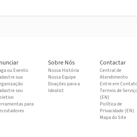
nunciar
Sobre Nós
Contactar
aga ou Evento
Nossa História
Central de
adastre sua
Nossa Equipe
Atendimento
rganização
Doações para a
Entre em Contat
adastre seu
Idealist
Termos de Serviç
oletivo
(EN)
erramentas para
Política de
ecrutadores
Privacidade (EN)
Mapa do Site