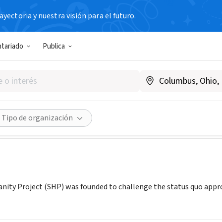
yectoria y nuestra visión para el futuro.
N SIN FIN DE LUCRO
ntariado
Publica
ared Humanity Project
ens, FL
|
www.sharedhumanityproject.org/
Compartir
Tipo de organización
ity Project (SHP) was founded to challenge the status quo approa