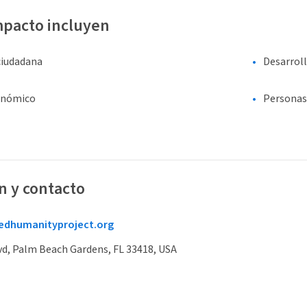
mpacto incluyen
ciudadana
Desarrol
onómico
Personas
n y contacto
dhumanityproject.org
d, Palm Beach Gardens, FL 33418, USA