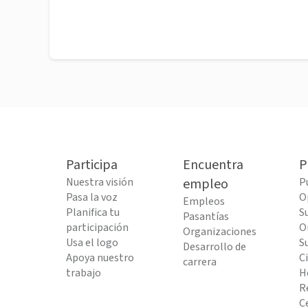
Participa
Encuentra
P
Nuestra visión
empleo
P
Pasa la voz
O
Empleos
Planifica tu
S
Pasantías
participación
O
Organizaciones
Usa el logo
S
Desarrollo de
Apoya nuestro
C
carrera
trabajo
H
R
C