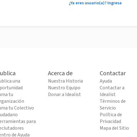
¿Ya eres usuario(a)? Ingresa
ublica
Acerca de
Contactar
ublica una
Nuestra Historia
Ayuda
portunidad
Nuestro Equipo
Contactar a
uma tu
Donar a Idealist
Idealist
rganización
Términos de
uma tu Colectivo
Servicio
iudadano
Política de
erramientas para
Privacidad
eclutadores
Mapa del Sitio
entro de Ayuda