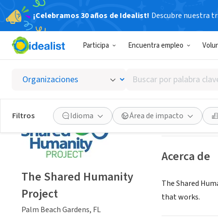
¡Celebramos 30 años de Idealist!
Descubre nuestra tra
ORGANIZACIÓ
Participa
Encuentra empleo
Volu
The Sh
Buscar
Palm Beach Gard
por
palabra
clave
Guardar
Filtros
Idioma
Área de impacto
o
interés
Acerca de
The Shared Humanity
The Shared Human
Project
that works.
Palm Beach Gardens, FL