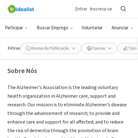
Entrar
Inscreva-se
ONG (SETOR SOCIAL)
Alzheimer's Association National
Participar
Buscar Emprego
Voluntariar
Anunciar
Office
Filtros
Idioma da Publicação
Causas
Tipo
Chicago, IL
|
www.alz.org
Sobre Nós
The Alzheimer's Association is the leading voluntary
health organization in Alzheimer care, support and
research. Our mission is to eliminate Alzheimer’s disease
through the advancement of research; to provide and
enhance care and support for all affected; and to reduce
the risk of dementia through the promotion of brain