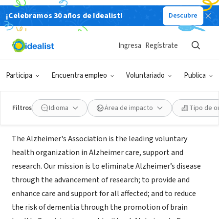
¡Celebramos 30 años de Idealist!
Descubre
ORGANIZACIÓN SIN FIN DE LUCRO
Alzheimer's Association National
Ingresa
Regístrate
Office
Participa
Encuentra empleo
Voluntariado
Publica
Chicago, IL
|
www.alz.org
Filtros
Idioma
Área de impacto
Tipo de o
Acerca de
The Alzheimer's Association is the leading voluntary
health organization in Alzheimer care, support and
research. Our mission is to eliminate Alzheimer’s disease
through the advancement of research; to provide and
enhance care and support for all affected; and to reduce
the risk of dementia through the promotion of brain