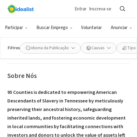
Entrar
Inscreva-se
ONG (SETOR SOCIAL)
95 Counties
Participar
Buscar Emprego
Voluntariar
Anunciar
Nashville, TN
|
mailchi.mp/8d855694bd71/95-counties
Filtros
Idioma da Publicação
Causas
Tipo
Sobre Nós
95 Counties is dedicated to empowering American
Descendants of Slavery in Tennessee by meticulously
preserving their ancestral history, safeguarding
inherited lands, and fostering economic development
in local communities by facilitating connections with
investors and donors to unlock the value of assets left