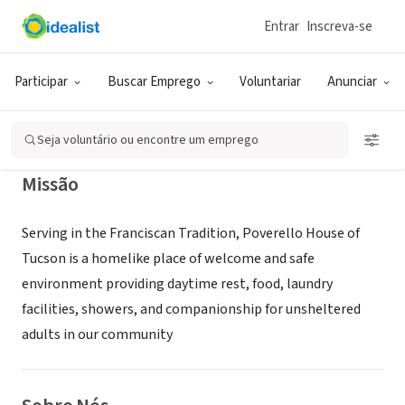
Entrar
Inscreva-se
ONG (SETOR SOCIAL)
POVERELLO HOUSE OF TUCSON
Participar
Buscar Emprego
Voluntariar
Anunciar
Oro Valley, AZ
|
tucsonpoverello.com
Seja voluntário ou encontre um emprego
Missão
Serving in the Franciscan Tradition, Poverello House of
Tucson is a homelike place of welcome and safe
environment providing daytime rest, food, laundry
facilities, showers, and companionship for unsheltered
adults in our community