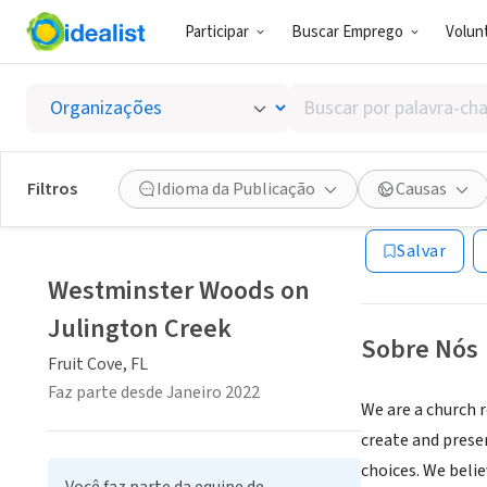
Participar
Buscar Emprego
Volunt
ONG (SETOR 
Buscar
Westmi
por
palavra-
chave,
Filtros
Idioma da Publicação
Causas
Fruit Cove, FL
habilidades
ou
Salvar
interesses
Westminster Woods on
Julington Creek
Sobre Nós
Fruit Cove, FL
Faz parte desde Janeiro 2022
We are a church 
create and prese
choices. We beli