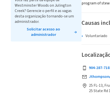
Você faz parte da equipe de
program of stewa
Westminster Woods on Julington
Creek? Gerencie o perfil e as vagas
desta organização tornando-se um
Causas inc
administrador.
Solicitar acesso ao
administrador
Voluntariado
Localizaçã
904-287-718
Jthompson
25 FL-13, Fr
25 State Rd 