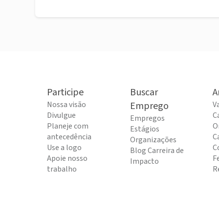
Participe
Buscar
A
Nossa visão
Emprego
V
Divulgue
C
Empregos
Planeje com
O
Estágios
antecedência
C
Organizações
Use a logo
C
Blog Carreira de
Apoie nosso
F
Impacto
trabalho
R