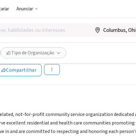
ariar
Anunciar
SOCIAL)
nster Woods on Julington Cr
Tipo de Organização
Compartilhar
related, not-for-profit community service organization dedicated 
rve excellent residential and health care communities promoting 
eve in and are committed to respecting and honoring each person's