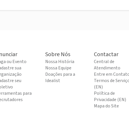
nunciar
Sobre Nós
Contactar
aga ou Evento
Nossa História
Central de
adastre sua
Nossa Equipe
Atendimento
rganização
Doações para a
Entre em Contat
adastre seu
Idealist
Termos de Serviç
oletivo
(EN)
erramentas para
Política de
ecrutadores
Privacidade (EN)
Mapa do Site