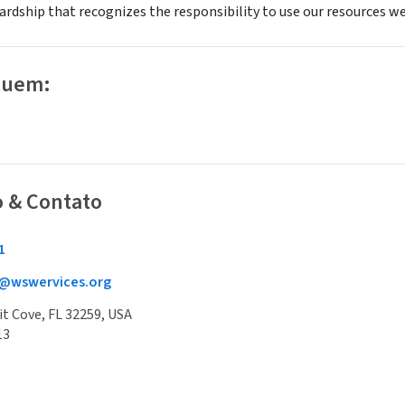
rdship that recognizes the responsibility to use our resources we
luem:
o & Contato
1
@wswervices.org
uit Cove, FL 32259, USA
13