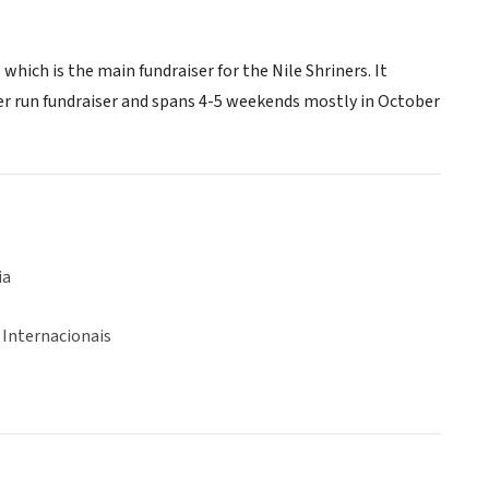
hich is the main fundraiser for the Nile Shriners. It
teer run fundraiser and spans 4-5 weekends mostly in October
ia
 Internacionais