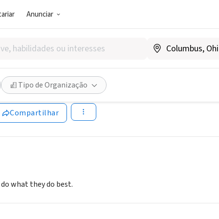
ariar
Anunciar
SOCIAL)
HRINERS
Tipo de Organização
, WA
|
nileshriners.org
Compartilhar
 do what they do best.