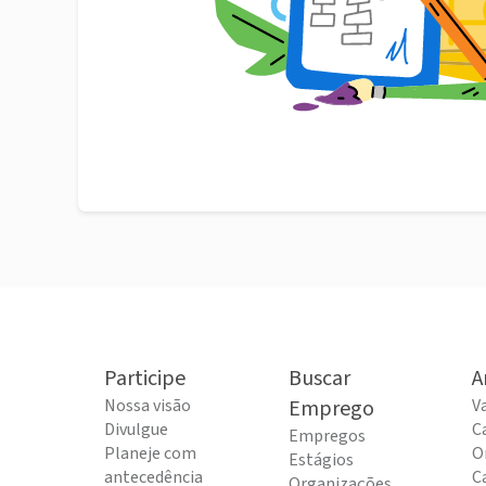
Participe
Buscar
A
Nossa visão
Emprego
V
Divulgue
C
Empregos
Planeje com
O
Estágios
antecedência
C
Organizações