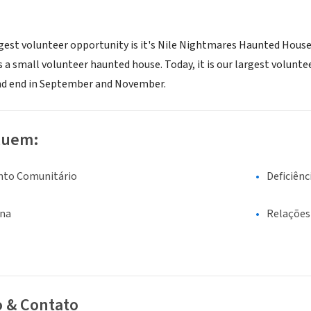
gest volunteer opportunity is it's Nile Nightmares Haunted House w
s a small volunteer haunted house. Today, it is our largest volun
nd end in September and November.
luem:
nto Comunitário
Deficiênc
ina
Relações
o & Contato