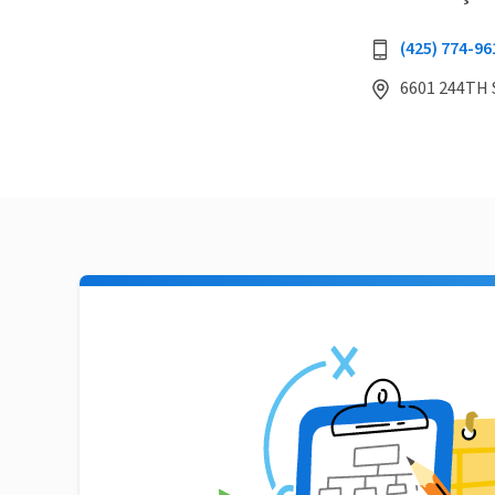
(425) 774-96
6601 244TH