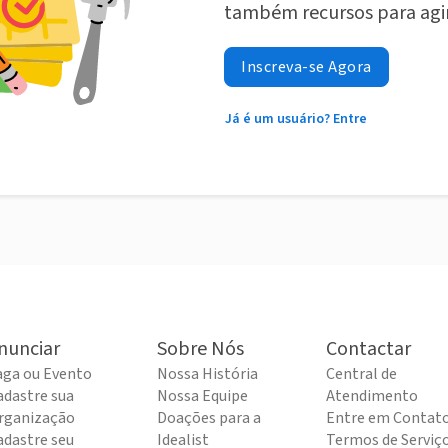
também recursos para agi
Inscreva-se Agora
Já é um usuário? Entre
nunciar
Sobre Nós
Contactar
aga ou Evento
Nossa História
Central de
adastre sua
Nossa Equipe
Atendimento
rganização
Doações para a
Entre em Contat
adastre seu
Idealist
Termos de Serviç