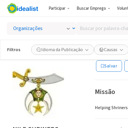
Participar
Buscar Emprego
Volunt
ONG (SETOR 
Buscar
NILE S
por
palavra-
chave,
Filtros
Idioma da Publicação
Causas
MOUNTLAKE TER
habilidades
ou
Salvar
interesses
Missão
Helping Shriners