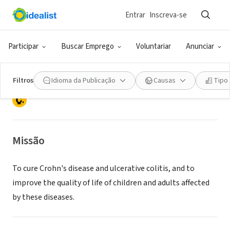
Entrar
Inscreva-se
ONG (SETOR SOCIAL)
CROHNS & COLITIS FOUNDATION
Participar
Buscar Emprego
Voluntariar
Anunciar
INC
Filtros
Idioma da Publicação
Causas
Tipo
NEW YORK, NY
|
Missão
To cure Crohn's disease and ulcerative colitis, and to
improve the quality of life of children and adults affected
by these diseases.