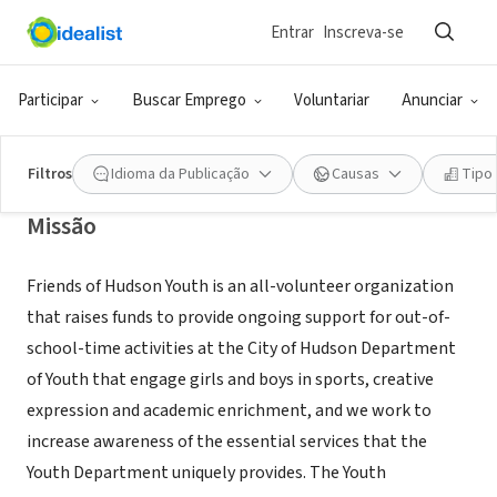
Entrar
Inscreva-se
ONG (SETOR SOCIAL)
Friends of Hudson Youth, Inc.
Participar
Buscar Emprego
Voluntariar
Anunciar
Hudson, NY
|
www.hudsonyouth.org
Filtros
Idioma da Publicação
Causas
Tipo
Missão
Friends of Hudson Youth is an all-volunteer organization
that raises funds to provide ongoing support for out-of-
school-time activities at the City of Hudson Department
of Youth that engage girls and boys in sports, creative
expression and academic enrichment, and we work to
increase awareness of the essential services that the
Youth Department uniquely provides. The Youth