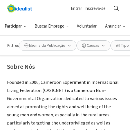
Entrar
Inscreva-se
ONG (SETOR SOCIAL)
Cameroon Experiment in
Participar
Buscar Emprego
Voluntariar
Anunciar
International Living Federation
Filtros
Idioma da Publicação
Causas
Tipo
Limbe, SW, Camarões
|
www.casicnet.org
Sobre Nós
Founded in 2006, Cameroon Experiment in International
Living Federation (CASICNET) is a Cameroon Non-
Governmental Organization dedicated to various issues
aimed at promoting the rights and well being of the
young men and women, especially in the rural areas,
particularly targeting the underprivileged as well as