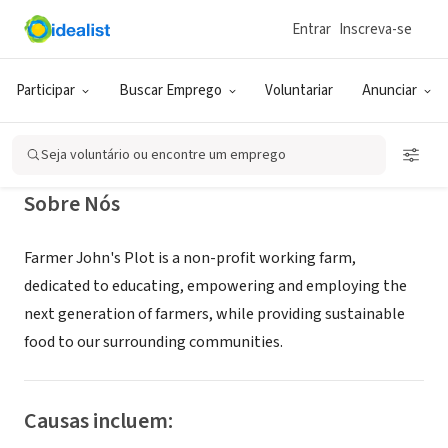
Entrar
Inscreva-se
ONG (SETOR SOCIAL)
Farmer John's Plot
Participar
Buscar Emprego
Voluntariar
Anunciar
Dublin, NH
|
farmerjohnsplot.org
Seja voluntário ou encontre um emprego
Sobre Nós
Farmer John's Plot is a non-profit working farm,
dedicated to educating, empowering and employing the
next generation of farmers, while providing sustainable
food to our surrounding communities.
Causas incluem: