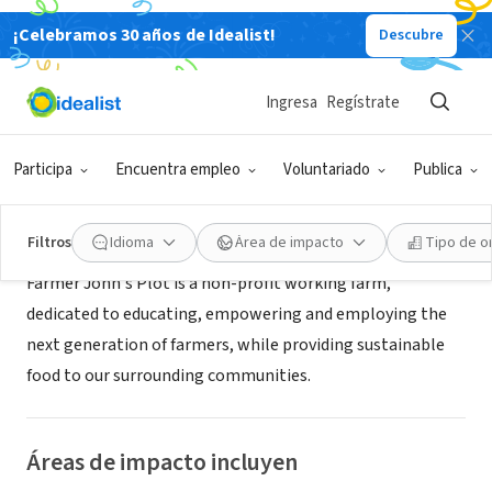
¡Celebramos 30 años de Idealist!
Descubre
ORGANIZACIÓN SIN FIN DE LUCRO
Farmer John's Plot
Ingresa
Regístrate
Dublin, NH
|
farmerjohnsplot.org
Participa
Encuentra empleo
Voluntariado
Publica
Acerca de
Filtros
Idioma
Área de impacto
Tipo de o
Farmer John's Plot is a non-profit working farm,
dedicated to educating, empowering and employing the
next generation of farmers, while providing sustainable
food to our surrounding communities.
Áreas de impacto incluyen