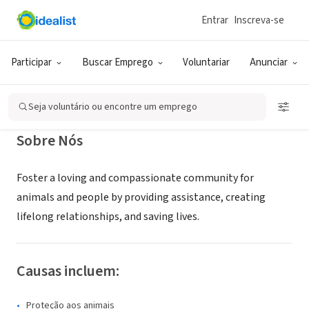
Entrar
Inscreva-se
ONG (SETOR SOCIAL)
Sacramento SPCA
Participar
Buscar Emprego
Voluntariar
Anunciar
Sacramento, CA
|
www.sspca.org
Seja voluntário ou encontre um emprego
Sobre Nós
Foster a loving and compassionate community for
animals and people by providing assistance, creating
lifelong relationships, and saving lives.
Causas incluem:
Proteção aos animais