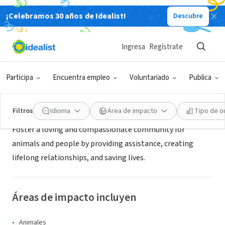
¡Celebramos 30 años de Idealist!
Descubre
ORGANIZACIÓN SIN FIN DE LUCRO
Sacramento SPCA
Ingresa
Regístrate
Sacramento, CA
|
www.sspca.org
Participa
Encuentra empleo
Voluntariado
Publica
Acerca de
Filtros
Idioma
Área de impacto
Tipo de o
Foster a loving and compassionate community for
animals and people by providing assistance, creating
lifelong relationships, and saving lives.
Áreas de impacto incluyen
Animales