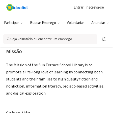
Entrar
Inscreva-se
ONG (SETOR SOCIAL)
Sun Terrace Elementary School
Participar
Buscar Emprego
Voluntariar
Anunciar
Concord, CA
|
sutes-mdusd-ca.schoolloop.com/
Seja voluntário ou encontre um emprego
Missão
The Mission of the Sun Terrace School Library is to
promote a life-long love of learning by connecting both
students and their families to high quality fiction and
nonfiction, information literacy, project-based activities,
and digital exploration.