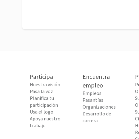
Participa
Encuentra
P
Nuestra visión
empleo
P
Pasa la voz
O
Empleos
Planifica tu
S
Pasantías
participación
O
Organizaciones
Usa el logo
S
Desarrollo de
Apoya nuestro
C
carrera
trabajo
H
R