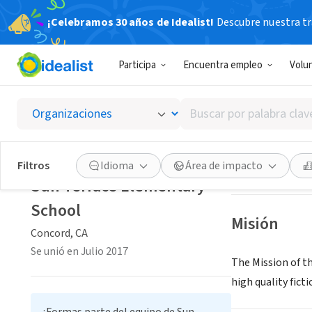
¡Celebramos 30 años de Idealist!
Descubre nuestra tra
ORGANIZACIÓ
Participa
Encuentra empleo
Volu
Sun Te
Buscar
Concord, CA
|
sut
por
palabra
clave
Guardar
Filtros
Idioma
Área de impacto
o
Sun Terrace Elementary
interés
School
Misión
Concord, CA
Se unió en Julio 2017
The Mission of th
high quality fict