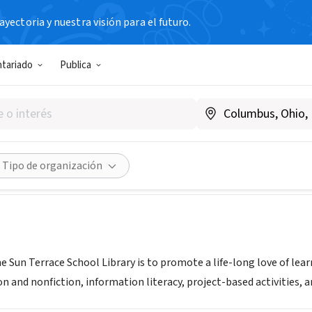
yectoria y nuestra visión para el futuro.
N SIN FIN DE LUCRO
ntariado
Publica
rrace Elementary School
es-mdusd-ca.schoolloop.com/
Compartir
Tipo de organización
e Sun Terrace School Library is to promote a life-long love of lea
ion and nonfiction, information literacy, project-based activities, a