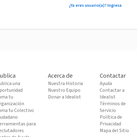
¿Ya eres usuario(a)? Ingresa
ublica
Acerca de
Contactar
ublica una
Nuestra Historia
Ayuda
portunidad
Nuestro Equipo
Contactar a
uma tu
Donar a Idealist
Idealist
rganización
Términos de
uma tu Colectivo
Servicio
iudadano
Política de
erramientas para
Privacidad
eclutadores
Mapa del Sitio