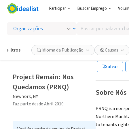
Participar
Buscar Emprego
Volunt
ONG (SETOR 
Buscar
Projec
por
palavra-
chave,
Filtros
Idioma da Publicação
Causas
New York, NY
|
ww
habilidades
ou
Salvar
interesses
Project Remain: Nos
Quedamos (PRNQ)
Sobre Nós
New York, NY
Faz parte desde Abril 2010
PRNQ is a non-pr
Northern Manhtatt
to tenants right