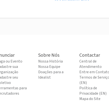
nunciar
Sobre Nós
Contactar
aga ou Evento
Nossa História
Central de
adastre sua
Nossa Equipe
Atendimento
rganização
Doações para a
Entre em Contat
adastre seu
Idealist
Termos de Serviç
oletivo
(EN)
erramentas para
Política de
ecrutadores
Privacidade (EN)
Mapa do Site