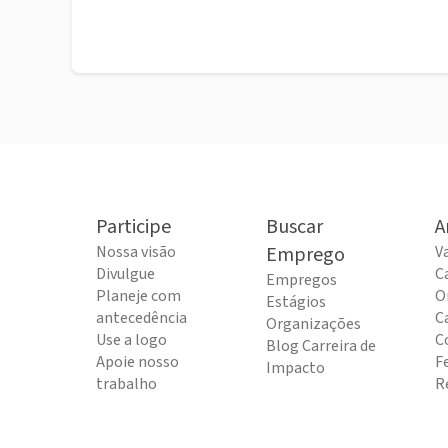
Participe
Buscar
A
Nossa visão
Emprego
V
Divulgue
C
Empregos
Planeje com
O
Estágios
antecedência
C
Organizações
Use a logo
C
Blog Carreira de
Apoie nosso
F
Impacto
trabalho
R