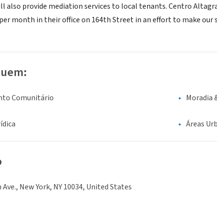
l also provide mediation services to local tenants. Centro Altagra
s per month in their office on 164th Street in an effort to make ou
luem:
nto Comunitário
Moradia 
ídica
Áreas Ur
o
Ave., New York, NY 10034, United States