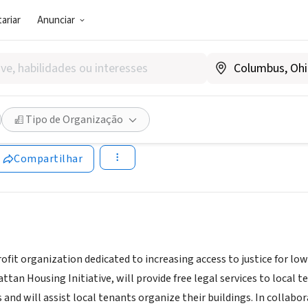
ariar
Anunciar
SOCIAL)
t Remain: Nos Quedamos (PR
Tipo de Organização
w.prnq.org
Compartilhar
ofit organization dedicated to increasing access to justice for l
an Housing Initiative, will provide free legal services to local t
s and will assist local tenants organize their buildings. In colla