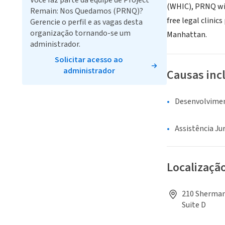
Você faz parte da equipe de Project
(WHIC), PRNQ wil
Remain: Nos Quedamos (PRNQ)?
free legal clinic
Gerencie o perfil e as vagas desta
organização tornando-se um
Manhattan.
administrador.
Solicitar acesso ao
administrador
Causas inc
Desenvolvime
Assistência Jur
Localizaçã
210 Sherman 
Suite D