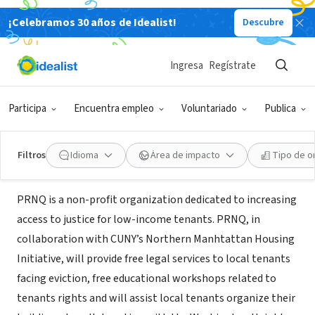
¡Celebramos 30 años de Idealist!
Descubre
ORGANIZACIÓN SIN FIN DE LUCRO
Project Remain: Nos Quedamos
Ingresa
Regístrate
(PRNQ)
Participa
Encuentra empleo
Voluntariado
Publica
New York, NY
|
www.prnq.org
Filtros
Idioma
Área de impacto
Tipo de o
Acerca de
PRNQ is a non-profit organization dedicated to increasing
access to justice for low-income tenants. PRNQ, in
collaboration with CUNY’s Northern Manhtattan Housing
Initiative, will provide free legal services to local tenants
facing eviction, free educational workshops related to
tenants rights and will assist local tenants organize their