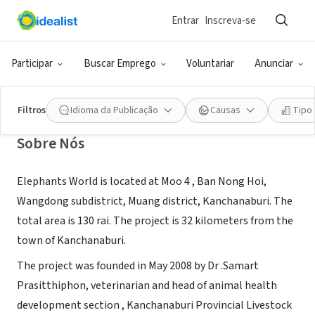
Entrar
Inscreva-se
ONG (SETOR SOCIAL)
Elephants World
Participar
Buscar Emprego
Voluntariar
Anunciar
Kanchanaburi, XA, Tailândia
|
www.elephantsworld.org
Filtros
Idioma da Publicação
Causas
Tipo
Sobre Nós
Elephants World is located at Moo 4 , Ban Nong Hoi,
Wangdong subdistrict, Muang district, Kanchanaburi. The
total area is 130 rai. The project is 32 kilometers from the
town of Kanchanaburi.
The project was founded in May 2008 by Dr .Samart
Prasitthiphon, veterinarian and head of animal health
development section , Kanchanaburi Provincial Livestock