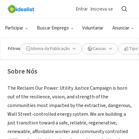
Entrar
Inscreva-se
ONG (SETOR SOCIAL)
Reclaim Our Power: Utility Justice
Participar
Buscar Emprego
Voluntariar
Anunciar
Campaign
Filtros
Idioma da Publicação
Causas
Tipo
Oakland, CA
|
reclaimourpowerca.org/
Sobre Nós
The Reclaim Our Power: Utility Justice Campaign is born
out of the resilience, vision, and strength of the
communities most impacted by the extractive, dangerous,
Wall Street-controlled energy system. We are building a
just transition toward a safe, reliable, regenerative,
renewable, affordable worker and community controlled