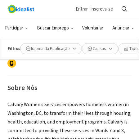
Entrar
Inscreva-se
ONG (SETOR SOCIAL)
Participar
Buscar Emprego
Voluntariar
Anunciar
Calvary Women's Services
Filtros
Idioma da Publicação
Causas
Tipo
Washington, DC
|
www.calvaryservices.org
Sobre Nós
Calvary Women’s Services empowers homeless women in
Washington, DC, to transform their lives through housing,
health, education, and employment programs. Calvary is
committed to providing these services in Wards 7 and 8,