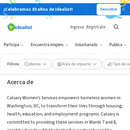
¡Celebramos 30 años de Idealist!
Descubre
ORGANIZACIÓN SIN FIN DE LUCRO
Ingresa
Regístrate
Calvary Women's Services
Participa
Encuentra empleo
Voluntariado
Publica
Washington, DC
|
www.calvaryservices.org
Filtros
Idioma
Área de impacto
Tipo de o
Acerca de
Calvary Women’s Services empowers homeless women in
Washington, DC, to transform their lives through housing,
health, education, and employment programs. Calvary is
committed to providing these services in Wards 7 and 8,