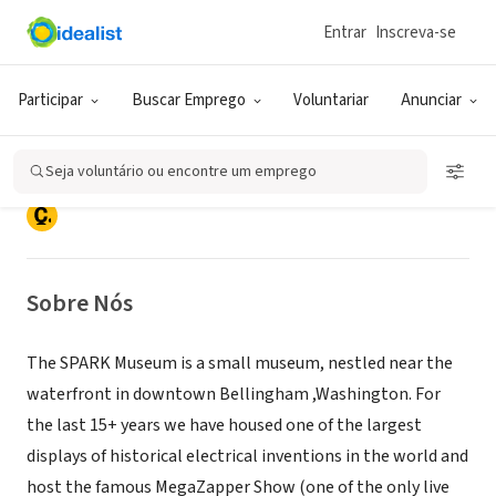
Entrar
Inscreva-se
ONG (SETOR SOCIAL)
SPARK Museum of Electrical
Participar
Buscar Emprego
Voluntariar
Anunciar
Invention
Seja voluntário ou encontre um emprego
Bellingham, WA
|
www.sparkmuseum.org/
Sobre Nós
The SPARK Museum is a small museum, nestled near the
waterfront in downtown Bellingham ,Washington. For
the last 15+ years we have housed one of the largest
displays of historical electrical inventions in the world and
host the famous MegaZapper Show (one of the only live