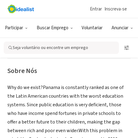
Entrar
Inscreva-se
ONG (SETOR SOCIAL)
Centro Educativo Ludovico -
Participar
Buscar Emprego
Voluntariar
Anunciar
Bilingual Elementary School
Seja voluntário ou encontre um emprego
Arraiján, 8, Panamá
|
www.centroeducativoludovico.com
Sobre Nós
Why do we exist?Panama is constantly ranked as one of
the Latin American countries with the worst education
systems. Since public education is very deficient, those
who have income spend fortunes in private schools to
offer a better future to their children, making the gap
between rich and poor even wider.With this problem in