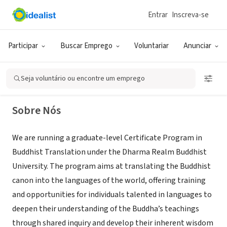
Entrar
Inscreva-se
ONG (SETOR SOCIAL)
Dharma Realm Buddhist University
Participar
Buscar Emprego
Voluntariar
Anunciar
Ukiah,
www.drbu.edu/academics/iitbt/certificate-buddhist-
|
CA
translation
Seja voluntário ou encontre um emprego
Sobre Nós
We are running a graduate-level Certificate Program in
Buddhist Translation under the Dharma Realm Buddhist
University. The program aims at translating the Buddhist
canon into the languages of the world, offering training
and opportunities for individuals talented in languages to
deepen their understanding of the Buddha’s teachings
through shared inquiry and develop their inherent wisdom