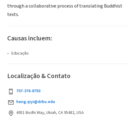
through a collaborative process of translating Buddhist
texts.
Causas incluem:
Educação
Localização & Contato
707-376-8750
heng.qiyi@drbu.edu
4951 Bodhi Way, Ukiah, CA 95482, USA