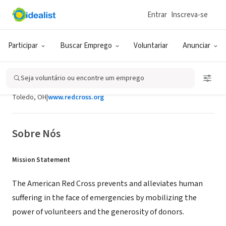
Entrar
Inscreva-se
ONG (SETOR SOCIAL)
Participar
Buscar Emprego
Voluntariar
Anunciar
American Red Cross/Northern Ohio
Region
Seja voluntário ou encontre um emprego
Toledo, OH
|
www.redcross.org
Sobre Nós
Mission Statement
The American Red Cross prevents and alleviates human
suffering in the face of emergencies by mobilizing the
power of volunteers and the generosity of donors.​