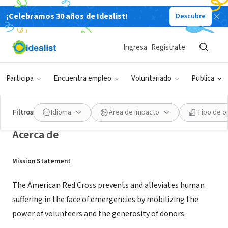
¡Celebramos 30 años de Idealist!
Descubre
ORGANIZACIÓN SIN FIN DE LUCRO
Ingresa
Regístrate
American Red Cross/Northern Ohio
Region
Participa
Encuentra empleo
Voluntariado
Publica
Toledo, OH
|
www.redcross.org
Filtros
Idioma
Área de impacto
Tipo de o
Acerca de
Mission Statement
The American Red Cross prevents and alleviates human
suffering in the face of emergencies by mobilizing the
power of volunteers and the generosity of donors.​