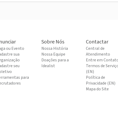
nunciar
Sobre Nós
Contactar
aga ou Evento
Nossa História
Central de
adastre sua
Nossa Equipe
Atendimento
rganização
Doações para a
Entre em Contat
adastre seu
Idealist
Termos de Serviç
oletivo
(EN)
erramentas para
Política de
ecrutadores
Privacidade (EN)
Mapa do Site