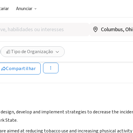
ariar
Anunciar
SOCIAL)
ountry Healthy Heart Networ
Tipo de Organização
|
www.heartnetwork.org
Compartilhar
 design, develop and implement strategies to decrease the incidenc
rk State.
s are aimed at reducing tobacco use and increasing physical activit