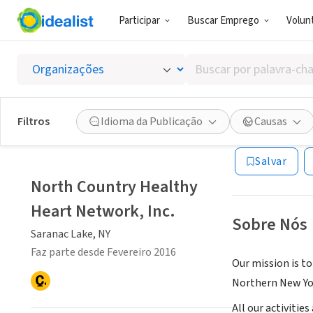
Participar
Buscar Emprego
Volunt
ONG (SETOR 
Buscar
North C
por
palavra-
chave,
Filtros
Idioma da Publicação
Causas
Saranac Lake, NY
habilidades
ou
Salvar
interesses
North Country Healthy
Heart Network, Inc.
Sobre Nós
Saranac Lake, NY
Faz parte desde Fevereiro 2016
Our mission is to
Northern New Yo
All our activitie