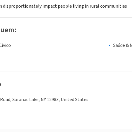
en disproportionately impact people living in rural communities
luem:
ívico
Saúde & 
o
Road, Saranac Lake, NY 12983, United States