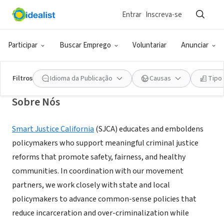
Entrar
Inscreva-se
ONG (SETOR SOCIAL)
Smart Justice California
Participar
Buscar Emprego
Voluntariar
Anunciar
Sacramento, CA
|
www.smartjusticeca.org/
Filtros
Idioma da Publicação
Causas
Tipo
Sobre Nós
Smart Justice California
(SJCA) educates and emboldens
policymakers who support meaningful criminal justice
reforms that promote safety, fairness, and healthy
communities. In coordination with our movement
partners, we work closely with state and local
policymakers to advance common-sense policies that
reduce incarceration and over-criminalization while