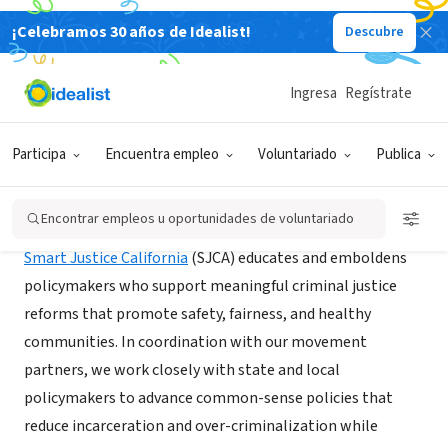
¡Celebramos 30 años de Idealist!
Descubre
ORGANIZACIÓN SIN FIN DE LUCRO
Smart Justice California
Ingresa
Regístrate
Sacramento, CA
|
www.smartjusticeca.org/
Participa
Encuentra empleo
Voluntariado
Publica
Acerca de
Encontrar empleos u oportunidades de voluntariado
Smart Justice California
(SJCA) educates and emboldens
policymakers who support meaningful criminal justice
reforms that promote safety, fairness, and healthy
communities. In coordination with our movement
partners, we work closely with state and local
policymakers to advance common-sense policies that
reduce incarceration and over-criminalization while