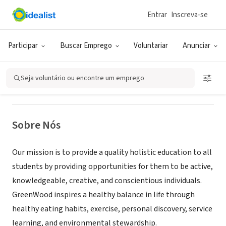
Entrar
Inscreva-se
ONG (SETOR SOCIAL)
GreenWood Charter School
Participar
Buscar Emprego
Voluntariar
Anunciar
Harrisville, UT
|
www.greenwoodcharter.org
Seja voluntário ou encontre um emprego
Sobre Nós
Our mission is to provide a quality holistic education to all
students by providing opportunities for them to be active,
knowledgeable, creative, and conscientious individuals.
GreenWood inspires a healthy balance in life through
healthy eating habits, exercise, personal discovery, service
learning, and environmental stewardship.