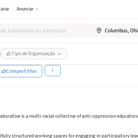
ariar
Anunciar
SOCIAL)
cism Collaborative
Tipo de Organização
Compartilhar
aborative is a multi-racial collective of anti-oppression educato
lfully structured working spaces for engaging in participatory lea