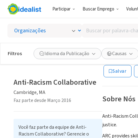
Participar
Buscar Emprego
Volunt
ONG (SETOR 
Buscar
Anti-Ra
por
palavra-
chave,
Filtros
Idioma da Publicação
Causas
Cambridge, MA
habilidades
ou
Salvar
interesses
Anti-Racism Collaborative
Cambridge, MA
Sobre Nós
Faz parte desde Março 2016
Anti-Racism Coll
justice.
Você faz parte da equipe de Anti-
Racism Collaborative? Gerencie o
ARC provides skil