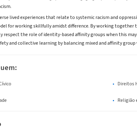
acism.
erse lived experiences that relate to systemic racism and oppres
del for working skillfully amidst difference. By working together to
ly respect the role of identity-based affinity groups when this ma
fety and collective learning by balancing mixed and affinity grou
luem:
ívico
Direitos 
dade
Religião 
o