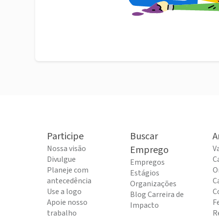
Participe
Buscar
A
Nossa visão
Emprego
V
Divulgue
C
Empregos
Planeje com
O
Estágios
antecedência
C
Organizações
Use a logo
C
Blog Carreira de
Apoie nosso
F
Impacto
trabalho
R