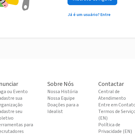
Já é um usuário? Entre
nunciar
Sobre Nós
Contactar
aga ou Evento
Nossa História
Central de
adastre sua
Nossa Equipe
Atendimento
rganização
Doações para a
Entre em Contat
adastre seu
Idealist
Termos de Serviç
oletivo
(EN)
erramentas para
Política de
ecrutadores
Privacidade (EN)