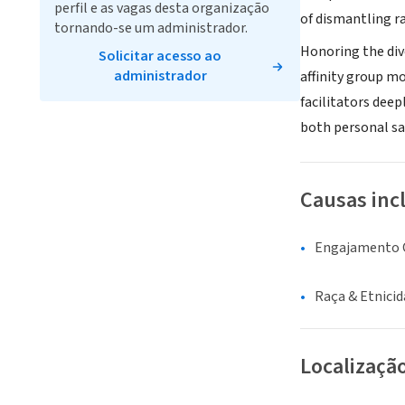
perfil e as vagas desta organização
of dismantling r
tornando-se um administrador.
Honoring the div
Solicitar acesso ao
administrador
affinity group mo
facilitators deep
both personal sa
Causas inc
Engajamento C
Raça & Etnici
Localizaçã