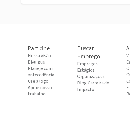
Participe
Buscar
A
Nossa visão
Emprego
V
Divulgue
C
Empregos
Planeje com
O
Estágios
antecedência
C
Organizações
Use a logo
C
Blog Carreira de
Apoie nosso
F
Impacto
trabalho
R