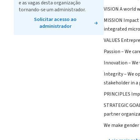
e as vagas desta organização
VISION A world wi
tornando-se um administrador.
Solicitar acesso ao
MISSION Impact 
administrador
integrated microf
VALUES Entreprene
Passion – We car
Innovation – We 
Integrity – We o
stakeholder in a
PRINCIPLES Impac
STRATEGIC GOALS 
partner organiza
We make gender a