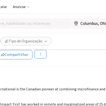
ariar
Anunciar
SOCIAL)
First International
Tipo de Organização
nadá
|
www.impactfirst.net
Compartilhar
ernational is the Canadian pioneer at combining microfinance and 
 Impact First has worked in remote and marginalized areas of 15 di