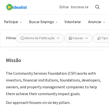
Entrar
Inscreva-se
ONG (SETOR SOCIAL)
Community Services Foundation
Participar
Buscar Emprego
Voluntariar
Anunciar
SEAT PLEASANT, MD
|
www.csfnd.org
Filtros
Idioma da Publicação
Causas
Tipo
Missão
The Community Services Foundation (CSF) works with
investors, financial institutions, foundations, developers,
owners, and property management companies to help
them achieve their community impact goals.
Our approach focuses on six key pillars: