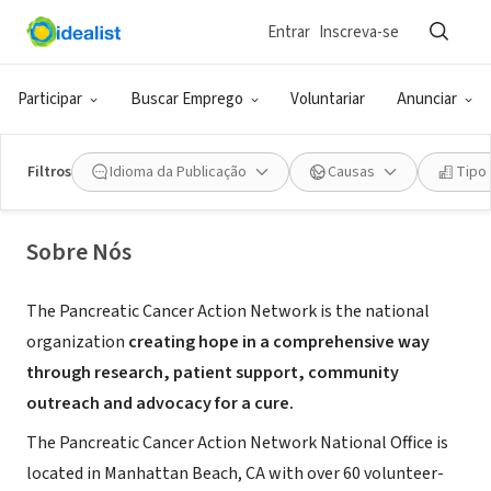
Entrar
Inscreva-se
ONG (SETOR SOCIAL)
Pancreatic Cancer Action Network -
Participar
Buscar Emprego
Voluntariar
Anunciar
St. Louis Affiliate
Filtros
Idioma da Publicação
Causas
Tipo
St. Louis, MO
|
www.pancan.org/stlouis
Sobre Nós
The Pancreatic Cancer Action Network is the national
organization
creating hope in a comprehensive way
through research, patient support, community
outreach and advocacy for a cure.
The Pancreatic Cancer Action Network National Office is
located in Manhattan Beach, CA with over 60 volunteer-