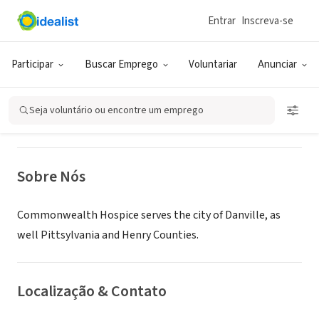
Entrar
Inscreva-se
ONG (SETOR SOCIAL)
Commonwealth Hospice - Danville
Participar
Buscar Emprego
Voluntariar
Anunciar
Danville, VA
Seja voluntário ou encontre um emprego
Sobre Nós
Commonwealth Hospice serves the city of Danville, as
well Pittsylvania and Henry Counties.
Localização & Contato