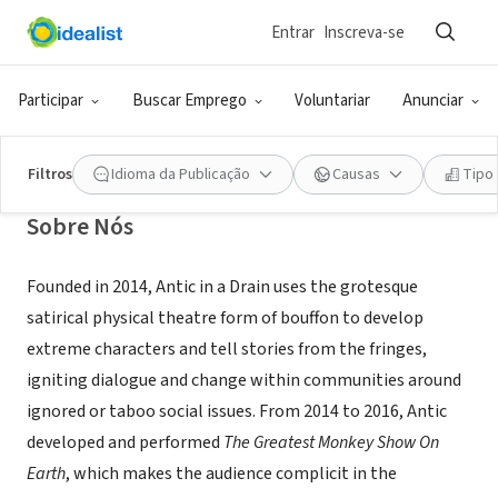
Entrar
Inscreva-se
ONG (SETOR SOCIAL)
Antic in a Drain
Participar
Buscar Emprego
Voluntariar
Anunciar
San Francisco, CA
|
rosstravis.com/antic-in-a-drain/
Filtros
Idioma da Publicação
Causas
Tipo
Sobre Nós
Founded in 2014, Antic in a Drain uses the grotesque
satirical physical theatre form of bouffon to develop
extreme characters and tell stories from the fringes,
igniting dialogue and change within communities around
ignored or taboo social issues. From 2014 to 2016, Antic
developed and performed
The Greatest Monkey Show On
Earth
, which makes the audience complicit in the