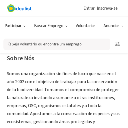
Entrar
Inscreva-se
ONG (SETOR SOCIAL)
Fundación Temaikèn
Participar
Buscar Emprego
Voluntariar
Anunciar
Belén de Escobar, B, Argentina
|
www.temaiken.org.ar
Seja voluntário ou encontre um emprego
Sobre Nós
Somos una organización sin fines de lucro que nace en el
año 2002 con el objetivo de trabajar para la conservación
de la biodiversidad. Tomamos el compromiso de proteger
la naturaleza invitando a sumarse a otras instituciones,
empresas, OSC, organismos estatales y a toda la
comunidad. Apostamos a la conservación de especies y sus
ecosistemas, gestionando áreas protegidas y